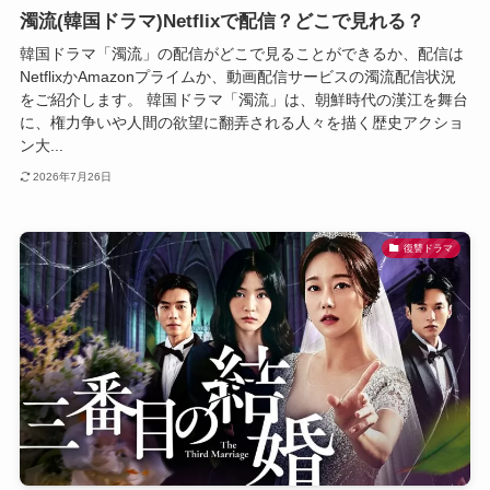
濁流(韓国ドラマ)Netflixで配信？どこで見れる？
韓国ドラマ「濁流」の配信がどこで見ることができるか、配信は
NetflixかAmazonプライムか、動画配信サービスの濁流配信状況
をご紹介します。 韓国ドラマ「濁流」は、朝鮮時代の漢江を舞台
に、権力争いや人間の欲望に翻弄される人々を描く歴史アクショ
ン大...
2026年7月26日
復讐ドラマ